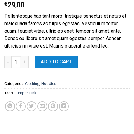
Rated
3
4.67
€
29,00
out of 5
based on
Pellentesque habitant morbi tristique senectus et netus et
customer
ratings
malesuada fames ac turpis egestas. Vestibulum tortor
quam, feugiat vitae, ultricies eget, tempor sit amet, ante.
Donec eu libero sit amet quam egestas semper. Aenean
ultricies mi vitae est. Mauris placerat eleifend leo.
Patient Ninja quantity
ADD TO CART
Categories:
Clothing
,
Hoodies
Tags:
Jumper
,
Pink