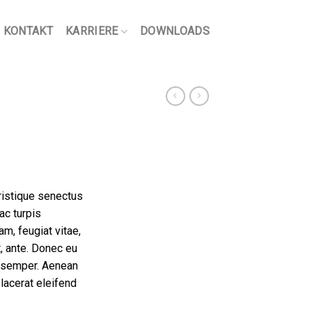
KONTAKT
KARRIERE
DOWNLOADS
ristique senectus
ac turpis
m, feugiat vitae,
t, ante. Donec eu
s semper. Aenean
placerat eleifend