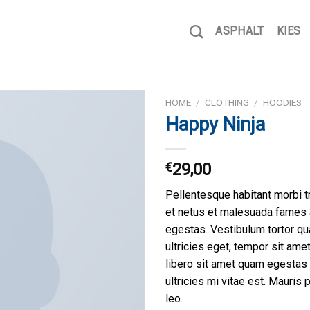
ASPHALT
KIES
HOME
/
CLOTHING
/
HOODIES
Happy Ninja
€
29,00
Pellentesque habitant morbi t
et netus et malesuada fames 
egestas. Vestibulum tortor qua
ultricies eget, tempor sit ame
libero sit amet quam egesta
ultricies mi vitae est. Mauris 
leo.