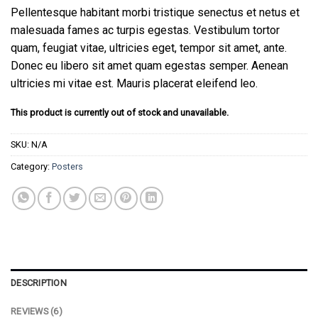
Rated
6
Pellentesque habitant morbi tristique senectus et netus et
4.17
out
of 5
malesuada fames ac turpis egestas. Vestibulum tortor
based on
quam, feugiat vitae, ultricies eget, tempor sit amet, ante.
customer
ratings
Donec eu libero sit amet quam egestas semper. Aenean
ultricies mi vitae est. Mauris placerat eleifend leo.
This product is currently out of stock and unavailable.
SKU:
N/A
Category:
Posters
DESCRIPTION
REVIEWS (6)