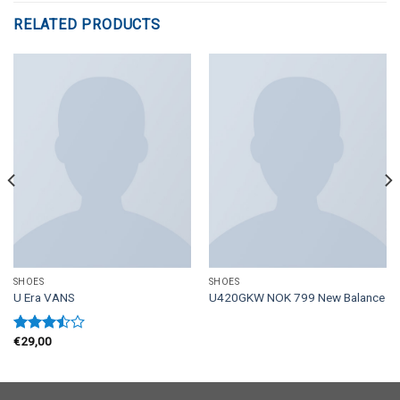
RELATED PRODUCTS
SHOES
SHOES
U Era VANS
U420GKW NOK 799 New Balance
€
29,00
Rated
3.50
out
of 5