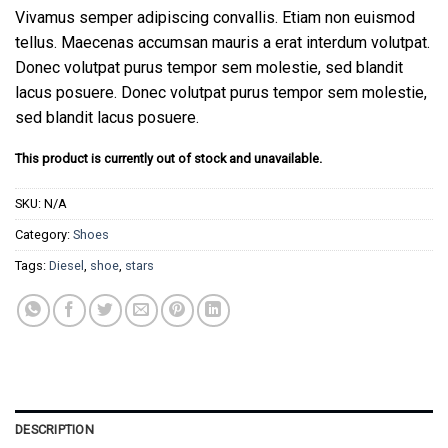
Rated
3
Vivamus semper adipiscing convallis. Etiam non euismod
3.67
out
of 5
tellus. Maecenas accumsan mauris a erat interdum volutpat.
based
Donec volutpat purus tempor sem molestie, sed blandit
on
customer
lacus posuere. Donec volutpat purus tempor sem molestie,
ratings
sed blandit lacus posuere.
This product is currently out of stock and unavailable.
SKU:
N/A
Category:
Shoes
Tags:
Diesel
,
shoe
,
stars
DESCRIPTION