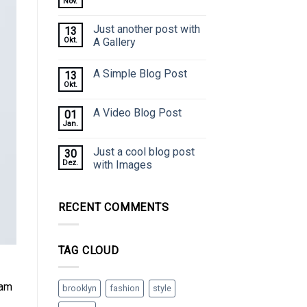
Nov.
Just another post with
13
Okt.
A Gallery
A Simple Blog Post
13
Okt.
A Video Blog Post
01
Jan.
Just a cool blog post
30
Dez.
with Images
RECENT COMMENTS
TAG CLOUD
uam
brooklyn
fashion
style