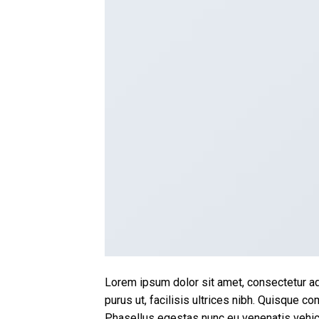
Lorem ipsum dolor sit amet, consectetur adi
purus ut, facilisis ultrices nibh. Quisque c
Phasellus egestas nunc eu venenatis vehicul