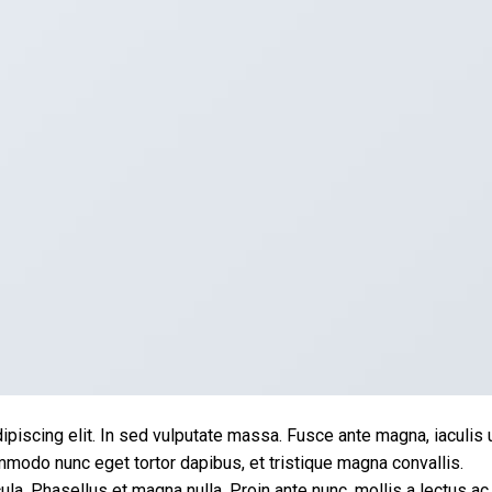
piscing elit. In sed vulputate massa. Fusce ante magna, iaculis 
ommodo nunc eget tortor dapibus, et tristique magna convallis.
a. Phasellus et magna nulla. Proin ante nunc, mollis a lectus ac,